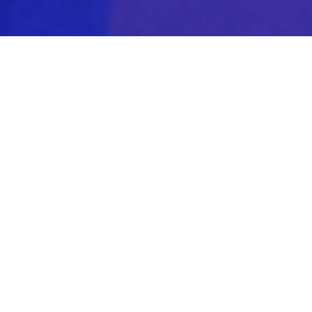
Salarié
Salarié
Chez Logiclever, les salariés sont au
cœur du collectif :
–
Priorité aux missions
: vous êtes
les premiers servis sur les
opportunités.
–
Progression et intégration
: on
s’assure que vous avancez, et que